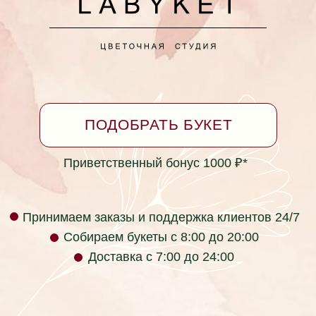
Принимаем заказы круглосуточно
*Бонусная программа
Согласие на обработку персональных данных
Политика в отношении обработки персональных
данных
Не является публичной офертой
Фактический адрес: г. Ейск, ул. Коммунаров 26
(пересечение с ул. Таманская)
labyket@yandex.ru +7 (928) 334-99-39
Юридический адрес: ул. Кирова 37, г.
Красноярск, Красноярский край, 660017, Россия
ИП Раев Сергей Владимирович ИНН
236105723034
Телефон компании: +7 (928) 334-99-39