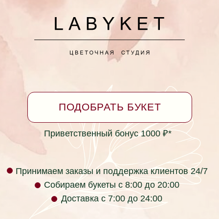
+7 (928) 334-99-39
Принимаем заказы круглосуточно
*Бонусная программа
Согласие на обработку персональных данных
Политика в отношении обработки персональных
данных
Не является публичной офертой
Фактический адрес: г. Ейск, ул. Коммунаров 26
(пересечение с ул. Таманская)
labyket@yandex.ru +7 (928) 334-99-39
Юридический адрес: ул. Кирова 37, г.
Красноярск, Красноярский край, 660017, Россия
ИП Раев Сергей Владимирович ИНН
236105723034
Телефон компании: +7 (928) 334-99-39