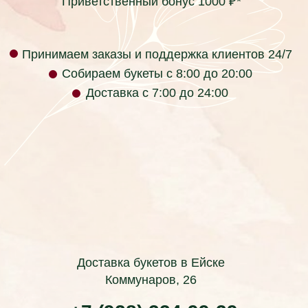
данных
Не является публичной офертой
Фактический адрес: г. Ейск, ул. Коммунаров 26
(пересечение с ул. Таманская)
labyket@yandex.ru +7 (928) 334-99-39
Юридический адрес: ул. Кирова 37, г.
Красноярск, Красноярский край, 660017, Россия
ИП Раев Сергей Владимирович ИНН
236105723034
Телефон компании: +7 (928) 334-99-39