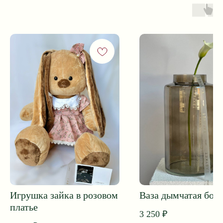
ПОДОБРАТЬ БУКЕТ
Приветственный бонус 1000 ₽*
Игрушка зайка в розовом
Ваза дымчатая бол
платье
3 250
₽
Принимаем заказы и поддержка клиентов 24/7