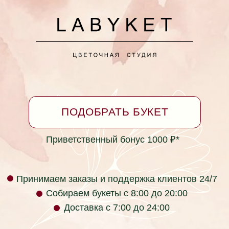
+7 (928) 334-99-39
Принимаем заказы круглосуточно
*Бонусная программа
Согласие на обработку персональных данных
Политика в отношении обработки персональных
данных
Не является публичной офертой
Фактический адрес: г. Ейск, ул. Коммунаров 26
(пересечение с ул. Таманская)
labyket@yandex.ru +7 (928) 334-99-39
Юридический адрес: ул. Кирова 37, г.
Красноярск, Красноярский край, 660017, Россия
ИП Раев Сергей Владимирович ИНН
236105723034
Телефон компании: +7 (928) 334-99-39