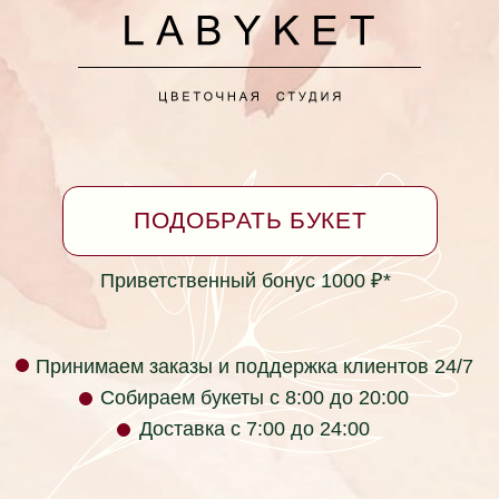
Принимаем заказы круглосуточно
*Бонусная программа
Согласие на обработку персональных данных
Политика в отношении обработки персональных
данных
Не является публичной офертой
Фактический адрес: г. Ейск, ул. Коммунаров 26
(пересечение с ул. Таманская)
labyket@yandex.ru +7 (928) 334-99-39
Юридический адрес: ул. Кирова 37, г.
Красноярск, Красноярский край, 660017, Россия
ИП Раев Сергей Владимирович ИНН
236105723034
Телефон компании: +7 (928) 334-99-39