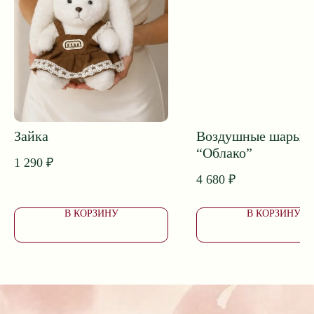
ПОДОБРАТЬ БУКЕТ
Приветственный бонус 1000 ₽*
Принимаем заказы и поддержка клиентов 24/7
Зайка
Воздушные шары
Собираем букеты с 8:00 до 20:00
Доставка с 7:00 до 24:00
“Облако”
1 290
₽
4 680
₽
В КОРЗИНУ
В КОРЗИНУ
Доставка букетов в Ейске
Коммунаров, 26
+7 (928) 334-99-39