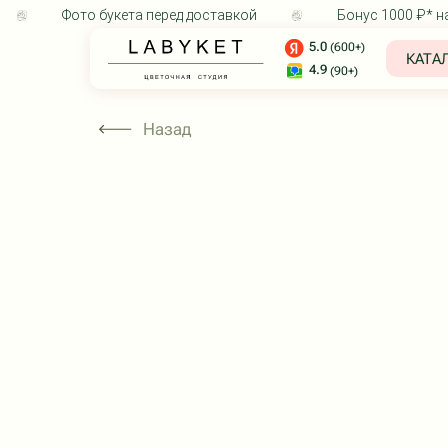
Фото букета перед доставкой
Бонус 1000 ₽* на 
5.0
(600+)
КАТАЛОГ
4.9
(90+)
КАТЕГОРИИ
Назад
Собранные бу
Розы
Авторские бу
Монобукеты
Композиции
Дополнения к 