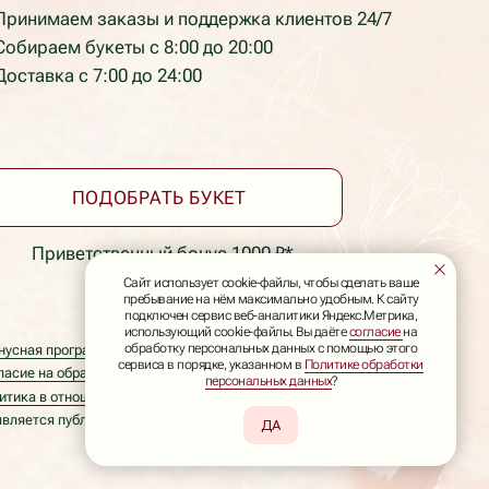
ОБРАТЬ БУКЕТ
енный бонус 1000 ₽*
а
ку персональных данных
и обработки персональных данных
ой офертой
Сайт использует cookie-файлы, чтобы сделать ваше
пребывание на нём максимально удобным. К сайту
подключен сервис веб-аналитики Яндекс.Метрика,
использующий cookie-файлы. Вы даёте
согласие
на
обработку персональных данных с помощью этого
сервиса в порядке, указанном в
Политике обработки
персональных данных
?
ДА