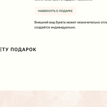
НАМЕКНУТЬ О ПОДАРКЕ
Внешний вид букета может незначительно отл
создаётся индивидуально.
КЕТУ ПОДАРОК
Доставка букетов в Ейске
Принимаем зак
Коммунаров, 26
Собираем буке
Доставка с 7:0
+7 (928) 334-99-39
Принимаем заказы круглосуточно