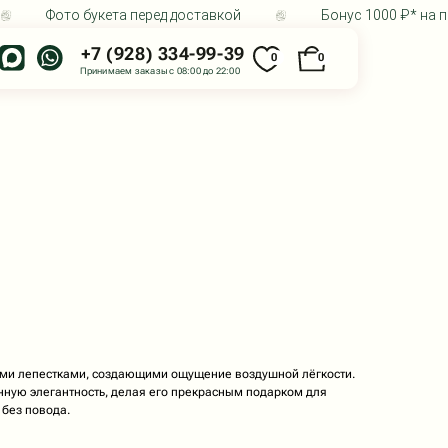
Фото букета перед доставкой
Бонус 1000 ₽* на пе
 (928) 334-99-39
0
0
маем заказы с 08:00 до 22:00
держка клиентов
24/7
о
20:00
ми лепестками, создающими ощущение воздушной лёгкости.
нную элегантность, делая его прекрасным подарком для
 без повода.