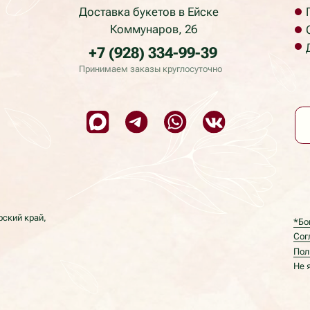
ПОД
Приветств
ай,
*Бонусная программ
Согласие на обработ
Политика в отношени
Не является публичн