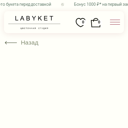
о букета перед доставкой
Бонус 1000 ₽* на первый зак
0
0
Назад