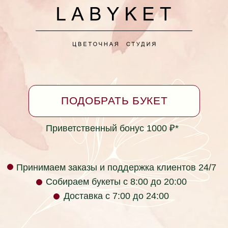
Принимаем заказы круглосуточно
*Бонусная программа
Согласие на обработку персональных данных
Политика в отношении обработки персональных
данных
Не является публичной офертой
Фактический адрес: г. Ейск, ул. Коммунаров 26
(пересечение с ул. Таманская)
labyket@yandex.ru +7 (928) 334-99-39
Юридический адрес: ул. Кирова 37, г.
Красноярск, Красноярский край, 660017, Россия
ИП Раев Сергей Владимирович ИНН
236105723034
Телефон компании: +7 (928) 334-99-39