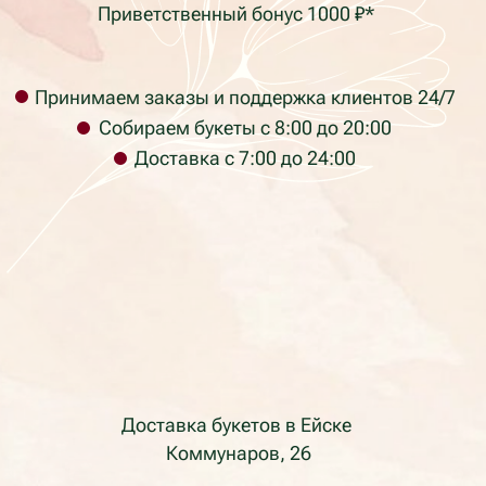
*Бонусная программа
Согласие на обработку персональных данных
Политика в отношении обработки персональных
данных
Не является публичной офертой
Фактический адрес: г. Ейск, ул. Коммунаров 26
(пересечение с ул. Таманская)
labyket@yandex.ru +7 (928) 334-99-39
Юридический адрес: ул. Кирова 37, г.
Красноярск, Красноярский край, 660017, Россия
ИП Раев Сергей Владимирович ИНН
236105723034
Телефон компании: +7 (928) 334-99-39