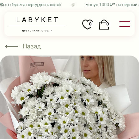
то букета перед доставкой
Бонус 1000 ₽* на первый за
0
0
Назад