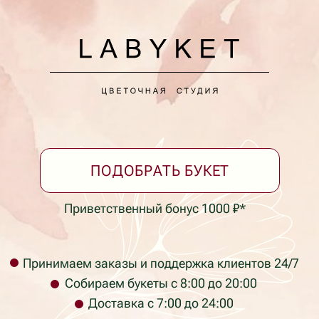
+7 (928) 334-99-39
Принимаем заказы круглосуточно
*Бонусная программа
Согласие на обработку персональных данных
Политика в отношении обработки персональных
данных
Не является публичной офертой
Фактический адрес: г. Ейск, ул. Коммунаров 26
(пересечение с ул. Таманская)
labyket@yandex.ru +7 (928) 334-99-39
Юридический адрес: ул. Кирова 37, г.
Красноярск, Красноярский край, 660017, Россия
ИП Раев Сергей Владимирович ИНН
236105723034
Телефон компании: +7 (928) 334-99-39