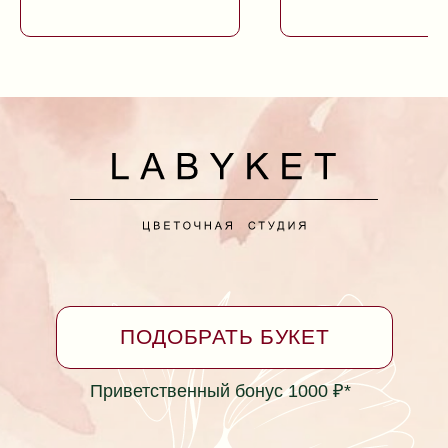
Доставка букетов в Ейске
Коммунаров, 26
+7 (928) 334-99-39
Принимаем заказы круглосуточно
*Бонусная программа
Согласие на обработку персональных данных
Политика в отношении обработки персональных
данных
Не является публичной офертой
Фактический адрес: г. Ейск, ул. Коммунаров 26
(пересечение с ул. Таманская)
labyket@yandex.ru +7 (928) 334-99-39
Юридический адрес: ул. Кирова 37, г.