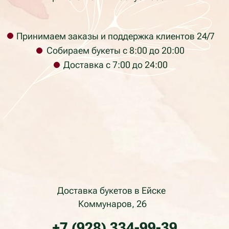
*Бонусная программа
Согласие на обработку персональных данных
Политика в отношении обработки персональных
данных
Не является публичной офертой
Фактический адрес: г. Ейск, ул. Коммунаров 26
(пересечение с ул. Таманская)
labyket@yandex.ru +7 (928) 334-99-39
Юридический адрес: ул. Кирова 37, г.
Красноярск, Красноярский край, 660017, Россия
ИП Раев Сергей Владимирович ИНН
236105723034
Телефон компании: +7 (928) 334-99-39