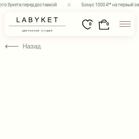
то букета перед доставкой
Бонус 1000 ₽* на первый за
0
0
Назад