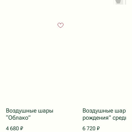
ПОДОБРАТЬ БУКЕТ
Приветственный бонус 1000 ₽*
Принимаем заказы и поддержка клиентов 24/7
Собираем букеты с 8:00 до 20:00
Доставка с 7:00 до 24:00
Воздушные шары
Воздушные шары 
“Облако”
рождения” средни
4 680
₽
6 720
₽