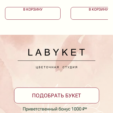
В КОРЗИНУ
В КОРЗИНУ
Доставка букетов в Ейске
Коммунаров, 26
+7 (928) 334-99-39
Принимаем заказы круглосуточно
*Бонусная программа
Согласие на обработку персональных данных
Политика в отношении обработки персональных
данных
Не является публичной офертой
Фактический адрес: г. Ейск, ул. Коммунаров 26
(пересечение с ул. Таманская)
labyket@yandex.ru +7 (928) 334-99-39