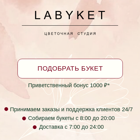
+7 (928) 334-99-39
Принимаем заказы круглосуточно
*Бонусная программа
Согласие на обработку персональных данных
Политика в отношении обработки персональных
данных
Не является публичной офертой
Фактический адрес: г. Ейск, ул. Коммунаров 26
(пересечение с ул. Таманская)
labyket@yandex.ru +7 (928) 334-99-39
Юридический адрес: ул. Кирова 37, г.
Красноярск, Красноярский край, 660017, Россия
ИП Раев Сергей Владимирович ИНН
236105723034
Телефон компании: +7 (928) 334-99-39