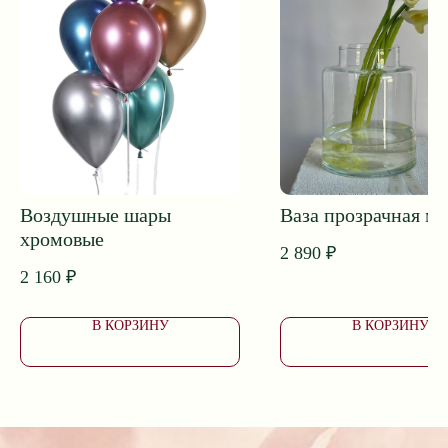
ПОДОБРАТЬ БУКЕТ
Приветственный бонус 1000 ₽*
Принимаем заказы и поддержка клиентов 24/7
Собираем букеты с 8:00 до 20:00
Воздушные шары
Ваза прозрачная ма
Доставка с 7:00 до 24:00
хромовые
2 890
₽
2 160
₽
В КОРЗИНУ
В КОРЗИНУ
Доставка букетов в Ейске
Коммунаров, 26