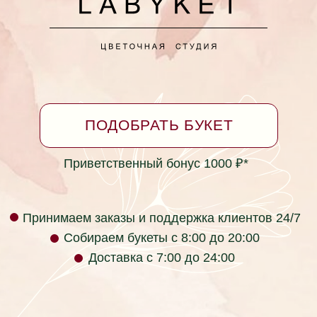
Принимаем заказы круглосуточно
*Бонусная программа
Согласие на обработку персональных данных
Политика в отношении обработки персональных
данных
Не является публичной офертой
Фактический адрес: г. Ейск, ул. Коммунаров 26
(пересечение с ул. Таманская)
labyket@yandex.ru +7 (928) 334-99-39
Юридический адрес: ул. Кирова 37, г.
Красноярск, Красноярский край, 660017, Россия
ИП Раев Сергей Владимирович ИНН
236105723034
Телефон компании: +7 (928) 334-99-39