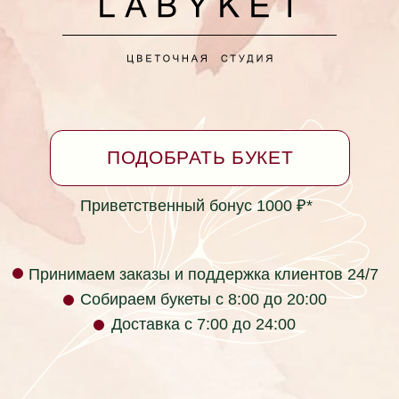
Принимаем заказы круглосуточно
*Бонусная программа
Согласие на обработку персональных данных
Политика в отношении обработки персональных
данных
Не является публичной офертой
Фактический адрес: г. Ейск, ул. Коммунаров 26
(пересечение с ул. Таманская)
labyket@yandex.ru +7 (928) 334-99-39
Юридический адрес: ул. Кирова 37, г.
Красноярск, Красноярский край, 660017, Россия
ИП Раев Сергей Владимирович ИНН
236105723034
Телефон компании: +7 (928) 334-99-39