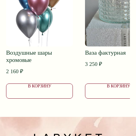
ПОДОБРАТЬ БУКЕТ
Приветственный бонус 1000 ₽*
Принимаем заказы и поддержка клиентов 24/7
Воздушные шары
Ваза фактурная
Собираем букеты с 8:00 до 20:00
хромовые
Доставка с 7:00 до 24:00
3 250
₽
2 160
₽
В КОРЗИНУ
В КОРЗИНУ
Доставка букетов в Ейске
Коммунаров, 26
+7 (928) 334-99-39